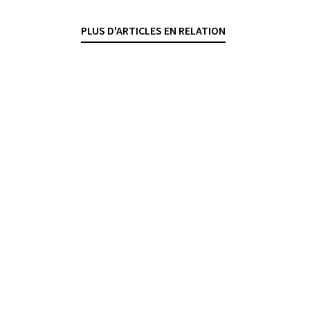
— 15 SEPTEMBRE 2025
PLUS D'ARTICLES EN RELATION
CONTRATS BANCAIRES
GESTION DE FORTUNE
RÉMUNÉRATIONS