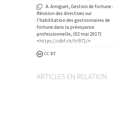
A. Amiguet, Gestion de fortune :
Révision des directives sur
l’habilitation des gestionnaires de
fortune dans la prévoyance
professionnelle, (02 mai 2017)
<
https://cdbf.ch/fr/971/
>
CC BY
ARTICLES EN RELATION
Communication de la FINMA
en matière de surveillance