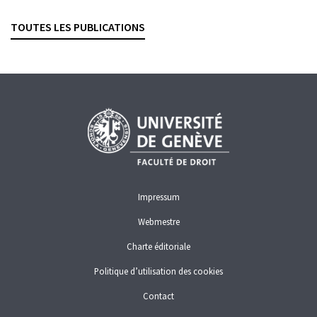
Revue suisse de droit des affaires et du marché financier, 2025,
vol. 97, n° 3, p. 238–253
TOUTES LES PUBLICATIONS
CONFLITS D'INTÉRÊTS
GESTION DE FORTUNE
PLACEMENTS COLLECTIFS
Impressum
Webmestre
Charte éditoriale
Politique d’utilisation des cookies
Contact