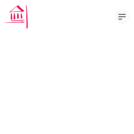
CAS Compliance in
Financial Services
CAS Digital Finance Law
Nos publications
Réglementation et autoréglementation
Série Too Big to Fail