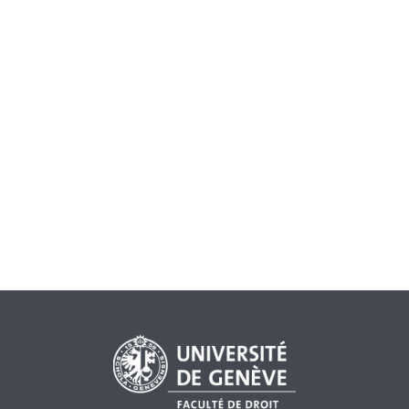
TATIANA AYRANOVA
,
XENIA KARAMETAXAS
— 18 JUIN 2012
Le 15 juin 2012, le Conseil national a rejeté en vote final
l’adoption de l’arrêté fédéral contenant un contre-
projet direct, destiné à contrer l’initiative populaire de
Thomas Minder « contre les rémunérations abusives ». Ce
résultat est surprenant étant donné que les deux
chambres se sont prononcées en faveur de ce texte le 16
mars 2012 (Conseil national) et le 31 mai 2012 (Conseil
des Etats). Le contre-projet aurait dû marquer la fin d’un
va-et-vient incessant qui a divisé les[...]
RÉMUNÉRATIONS
SOCIÉTÉS ANONYMES