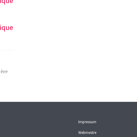
mique
mique
tère
Impressum
Webmestre