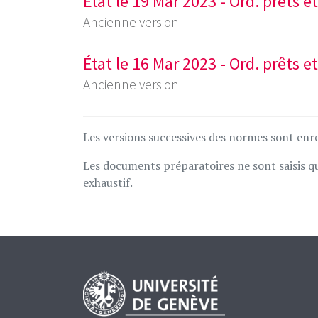
État le 19 Mar 2023 - Ord. prêts
Ancienne version
État le 16 Mar 2023 - Ord. prêts
Ancienne version
Les versions successives des normes sont enre
Les documents préparatoires ne sont saisis que
exhaustif.