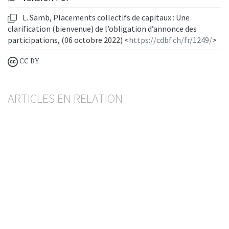
L. Samb, Placements collectifs de capitaux : Une
clarification (bienvenue) de l’obligation d’annonce des
participations, (06 octobre 2022) <
https://cdbf.ch/fr/1249/
>
CC BY
ARTICLES EN RELATION
Conflits d’intérêts dans la sélection de
placements collectifs de capitaux
PHILIPP FISCHER
,
SÉBASTIEN PITTET
— 18 JUILLET 2025