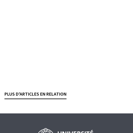
Du défaut de vigilance en matière d’opérations
financières
KATIA VILLARD
— 5 JUIN 2026
AYANT DROIT ÉCONOMIQUE
BLANCHIMENT D'ARGENT
DROIT PÉNAL
Succession pénale
La fusion UBS-Credit Suisse face à la
responsabilité pénale de l’entreprise
ANTOINE DOBRZYNSKI
— 27 MAI 2026
PLUS D'ARTICLES EN RELATION
BLANCHIMENT D'ARGENT
CRIMINALITÉ ÉCONOMIQUE
DROIT PÉNAL
PROCÉDURE
RESPONSABILITÉ