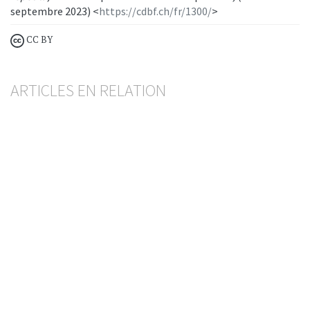
septembre 2023) <
https://cdbf.ch/fr/1300/
>
CC BY
ARTICLES EN RELATION
La révision du dispositif anti-blanchiment entre
en vigueur le 1er octobre 2026
KATIA VILLARD
— 12 JUIN 2026
AYANT DROIT ÉCONOMIQUE
BLANCHIMENT D'ARGENT
Lutte contre le blanchiment d’argent