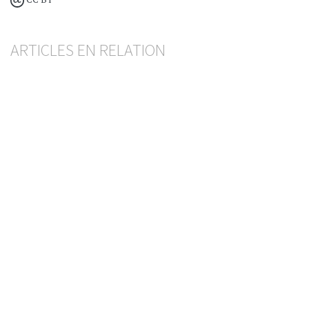
ARTICLES EN RELATION
Crédit hypothécaire
Retard payé, résiliation invalidée
BESART BUCI
— 9 SEPTEMBRE 2025
CONTRATS BANCAIRES
CRÉDITS
Crédit hypothécaire
Pas de responsabilité de la banque malgré un
déséquilibre contractuel