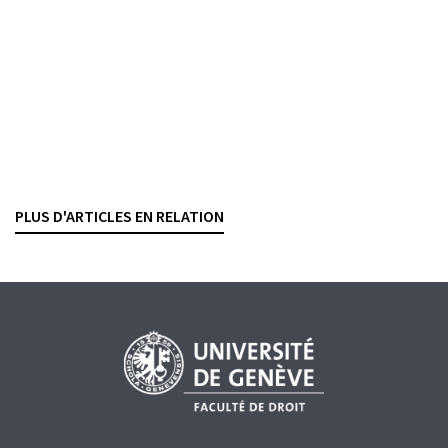
SÉBASTIEN PITTET
— 18 AOÛT 2025
CONTRATS BANCAIRES
CRÉDITS
Crédit lombard
Premières séquelles de la crise du COVID-19
SÉBASTIEN PITTET
— 2 JUILLET 2025
PLUS D'ARTICLES EN RELATION
CONTRATS BANCAIRES
COVID-19
CRÉDITS
SÛRETÉS