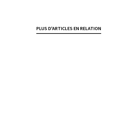
Consulter
Genève, Schulthess, 2024
PLUS D'ARTICLES EN RELATION
OPA
SOCIÉTÉS ANONYMES