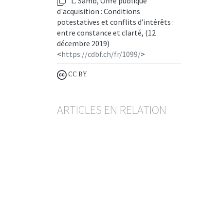
L. Samb, Offre publique
d'acquisition : Conditions
potestatives et conflits d’intérêts :
entre constance et clarté, (12
décembre 2019)
<
https://cdbf.ch/fr/1099/
>
CC BY
ARTICLES EN RELATION
Publication du rapport
d’activité 2024 de la COPA
LUKAZ SAMB
— 13 MAI 2025