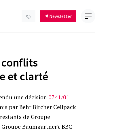
Newsletter
conflits
e et clarté
rendu une décision
0741/01
mis par Behr Bircher Cellpack
 restants de Groupe
ès Groupe Baumgartner). BBC