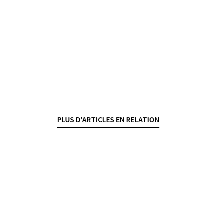
INFRASTRUCTURES DES MARCHÉS FINANCIERS
NÉGOCE DE VALEURS MOBILIÈRES
PLACEMENTS COLLECTIFS
Contrats bancaires
Négoce algorithmique et
market making
YANNICK CABALLERO CUEVAS
— 20 DÉCEMBRE 2021
PLUS D'ARTICLES EN RELATION
CONTRATS BANCAIRES
NÉGOCE DE VALEURS MOBILIÈRES