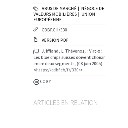
ABUS DE MARCHÉ
NÉGOCE DE
VALEURS MOBILIÈRES
UNION
EUROPÉENNE
CDBF.CH/330
VERSION PDF
J. Iffland
,
L. Thévenoz, : Virt-x :
Les blue chips suisses doivent choisir
entre deux segments, (08 juin 2005)
<
https://cdbf.ch/fr/330/
>
CC BY
ARTICLES EN RELATION