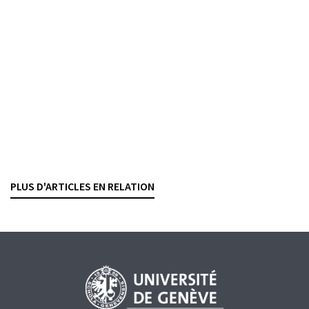
Consulter
Genève, Schulthess, 2024
OPA
SOCIÉTÉS ANONYMES
Transparence sur les questions non financières
La nature juridique du vote de l’assemblée
générale, un faux débat ?
RASHID BAHAR
— 27 FÉVRIER 2024
PLUS D'ARTICLES EN RELATION
CORPORATE GOVERNANCE
FINANCE DURABLE
INFORMATION DES INVESTISSEURS
SOCIÉTÉS ANONYMES