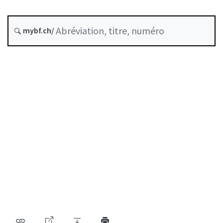
État le
mybf.ch/
Date d’origine :
Table des matières
Guide d’utilisation
Télécharger BF25
Autorégulation reconnue comme standard minimal
par la FINMA
Liste des auteurs
Liste des abréviations