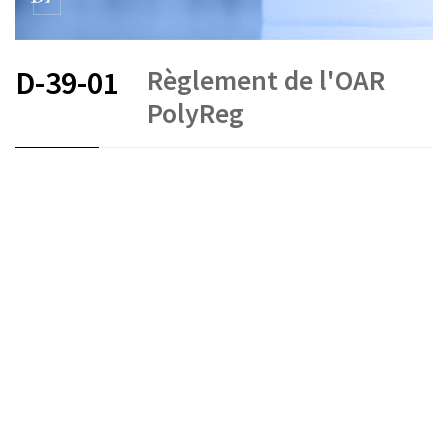
Règlement de l'OAR
D-39-01
PolyReg
FR
DE
EN
IT
État le