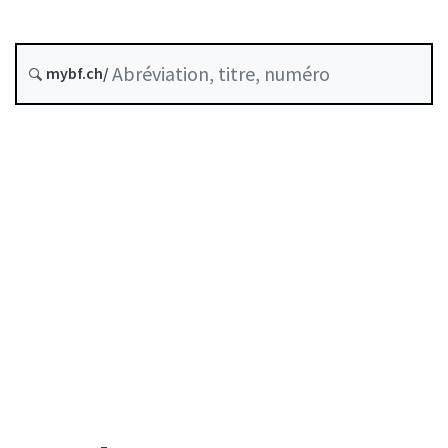
Date d’origine :
mybf.ch/
Historique
Table des matières
Guide d’utilisation
Télécharger BF25
Autorégulation reconnue comme standard minimal
par la FINMA
Liste des auteurs
Liste des abréviations