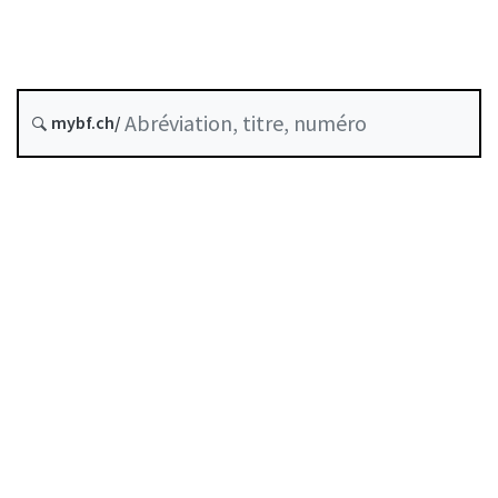
Blanchiment d'argent
État le
mybf.ch/
Date d’origine :
Table des matières
Guide d’utilisation
Télécharger BF25
Autorégulation reconnue comme standard minimal
par la FINMA