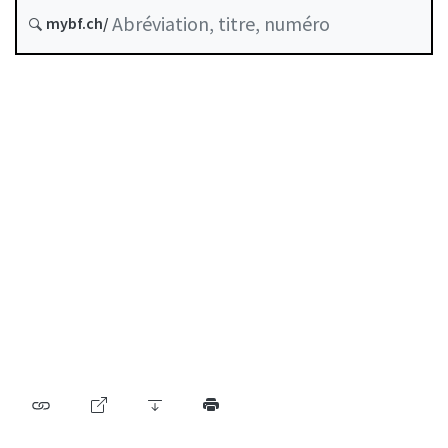
État le
mybf.ch/
Date d’origine :
Table des matières
Guide d’utilisation
Télécharger BF25
Autorégulation reconnue comme standard minimal
par la FINMA
Liste des auteurs
Liste des abréviations
Archive BF (depuis 2009)