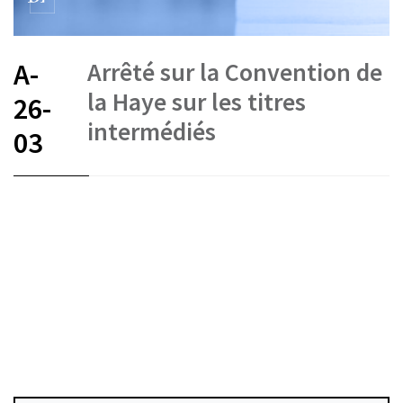
Arrêté sur la Convention de
A-
la Haye sur les titres
26-
intermédiés
03
FR
DE
IT