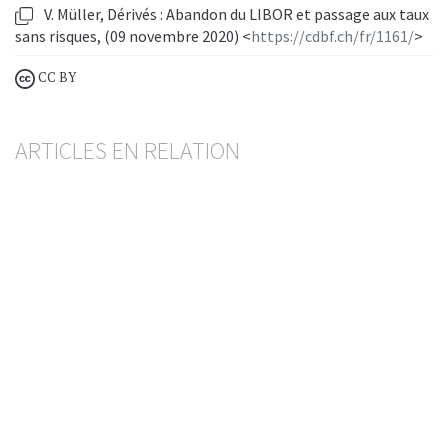
V. Müller, Dérivés : Abandon du LIBOR et passage aux taux
sans risques, (09 novembre 2020) <
https://cdbf.ch/fr/1161/
>
CC BY
ARTICLES EN RELATION
Nouvelle ordonnance de la FINMA sur la
répartition des risques
BESART BUCI
— 20 MAI 2026
FINMA
GESTION DES RISQUES