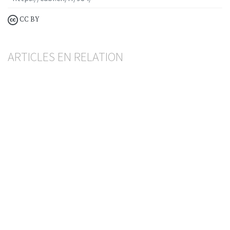
CC BY
ARTICLES EN RELATION
La révision du dispositif anti-blanchiment entre
en vigueur le 1er octobre 2026
KATIA VILLARD
— 12 JUIN 2026
AYANT DROIT ÉCONOMIQUE
BLANCHIMENT D'ARGENT
Lutte contre le blanchiment d’argent