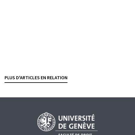
Du défaut de vigilance en matière d’opérations
financières
KATIA VILLARD
— 5 JUIN 2026
AYANT DROIT ÉCONOMIQUE
BLANCHIMENT D'ARGENT
DROIT PÉNAL
Commission de surveillance CDB
Jurisprudence du premier semestre 2025
VALENTINE DELALOYE
— 19 MARS 2026
PLUS D'ARTICLES EN RELATION
AYANT DROIT ÉCONOMIQUE
BLANCHIMENT D'ARGENT
PROCÉDURE