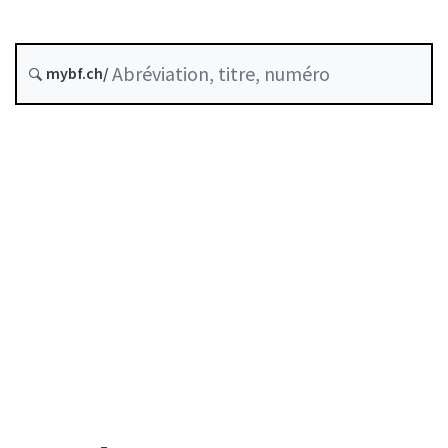
Historique
mybf.ch/
Table des matières
Guide d’utilisation
Télécharger BF25
Autorégulation reconnue comme standard minimal
par la FINMA
Liste des auteurs
Liste des abréviations