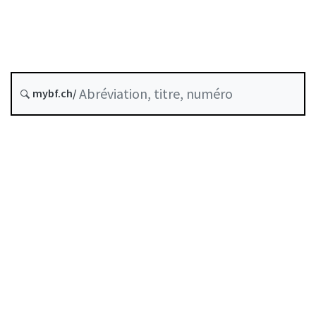
Date d’origine :
Dernière modification :
Norme abrogée le :
30 septembre 2020
mybf.ch/
Table des matières
Guide d’utilisation
Télécharger BF25
Autorégulation reconnue comme standard minimal
par la FINMA