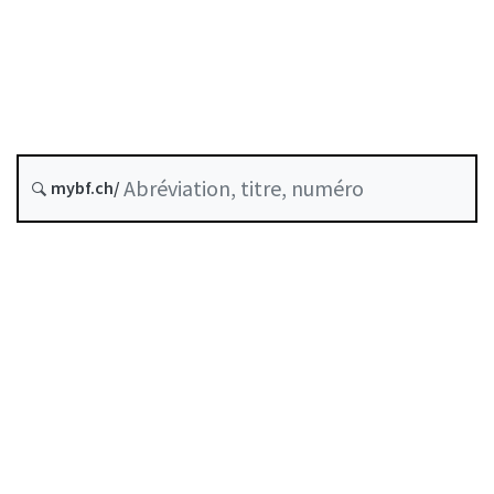
État le
Date d’origine :
Dernière modification :
Historique
mybf.ch/
Autorégulation reconnue par la FINMA
Table des matières
Guide d’utilisation
Télécharger BF25