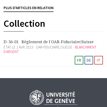
et 2 CP). En substance, le Trésor russe a été lésé[...]
PLUS D'ARTICLES EN RELATION
BLANCHIMENT D'ARGENT
CRIMINALITÉ ÉCONOMIQUE
DROIT PÉNAL
Collection
D-36-01
Règlement de l'OAR-Fiduciaire|Suisse
ÉTAT LE 1 AVR 2023
OAR-FIDUCIAIRE/SUISSE
BLANCHIMENT
D'ARGENT
FR
DE
IT