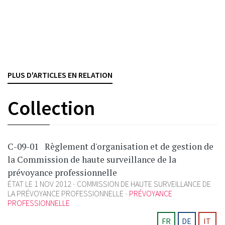
ayant introduit une demande d’habilitation sur la base de
l’art. 48 f al. 5 OPP 2 auprès de la Commission de Haute
Surveillance de la Prévoyance Professionnelle (ci-après :
« la CHS PP » ; voir commentaire 880). Pour rappel,
l’assujettissement à une[...]
PLUS D'ARTICLES EN RELATION
GESTION DE FORTUNE
PRÉVOYANCE PROFESSIONNELLE
Collection
C-09-01
Règlement d'organisation et de gestion de
la Commission de haute surveillance de la
prévoyance professionnelle
ÉTAT LE 1 NOV 2012
COMMISSION DE HAUTE SURVEILLANCE DE
LA PRÉVOYANCE PROFESSIONNELLE
PRÉVOYANCE
PROFESSIONNELLE
FR
DE
IT