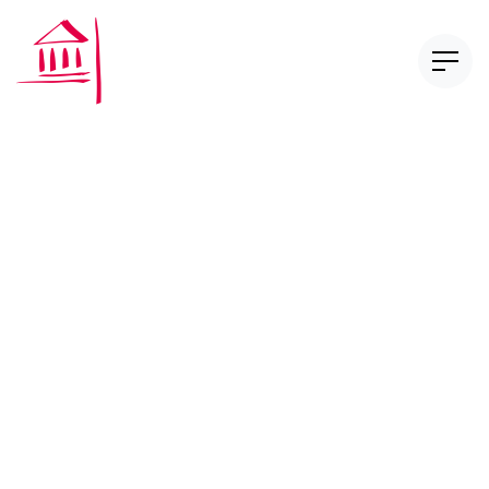
CAS Compliance in
Financial Services
CAS Digital Finance Law
Nos publications
Réglementation et autoréglementation
Série Too Big to Fail