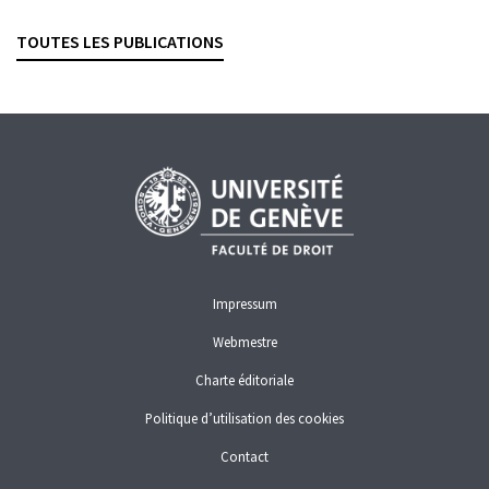
Revue suisse de droit des affaires et du marché financier, 2025,
vol. 97, n° 3, p. 238–253
TOUTES LES PUBLICATIONS
CONFLITS D'INTÉRÊTS
GESTION DE FORTUNE
PLACEMENTS COLLECTIFS
Impressum
Webmestre
Charte éditoriale
Politique d’utilisation des cookies
Contact