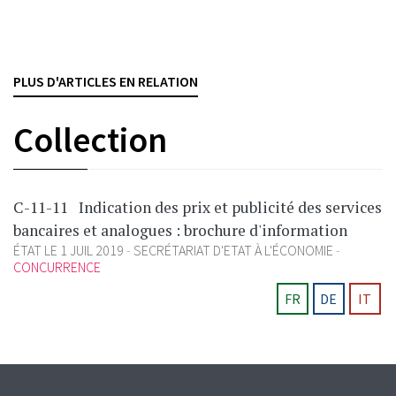
droit bancaire et financier). Ce deuxième critère
alternatif se réfère à la valeur de la contrepartie obtenue
par[...]
PLUS D'ARTICLES EN RELATION
CONCURRENCE
Collection
C-11-11
Indication des prix et publicité des services
bancaires et analogues : brochure d'information
ÉTAT LE 1 JUIL 2019
SECRÉTARIAT D'ETAT À L'ÉCONOMIE
CONCURRENCE
FR
DE
IT