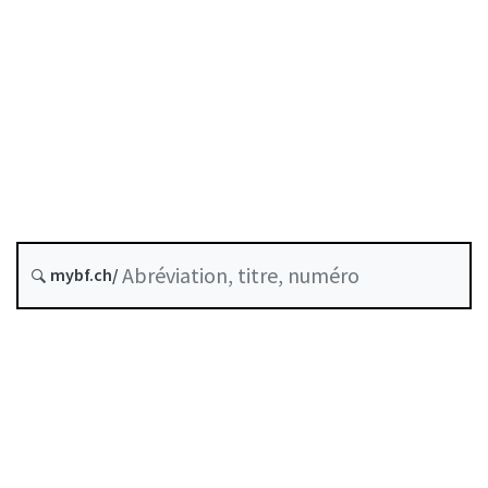
État le
Date d’origine :
Dernière modification :
Norme abrogée le :
31 décembre 2024
mybf.ch/
Table des matières