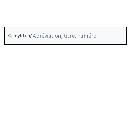
COVID-19
Crédits
Exécution forcée
État le
Date d’origine :
mybf.ch/
Table des matières
Guide d’utilisation
Télécharger BF25
Autorégulation reconnue comme standard minimal
par la FINMA