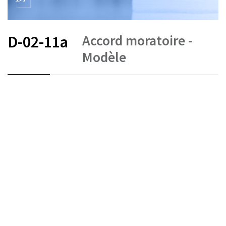
Accord moratoire -
D-02-11a
Modèle
FR
DE
IT
COVID-19
Crédits
Exécution forcée