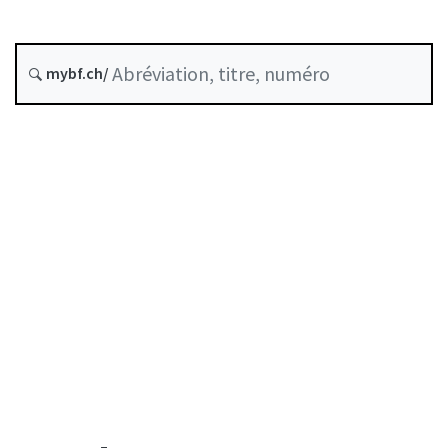
État le
Date d’origine :
mybf.ch/
Table des matières
Guide d’utilisation
Télécharger BF25
Autorégulation reconnue comme standard minimal
par la FINMA
Liste des auteurs
Liste des abréviations