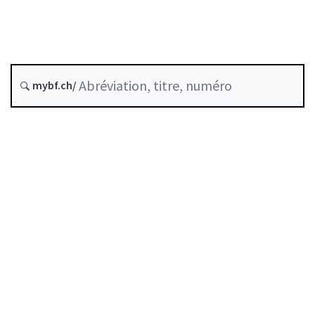
Prévoyance professionnelle
État le
Date d’origine :
mybf.ch/
Recueil systématique :
831.403.210
Table des matières
Guide d’utilisation
Télécharger BF25
Autorégulation reconnue comme standard minimal
par la FINMA