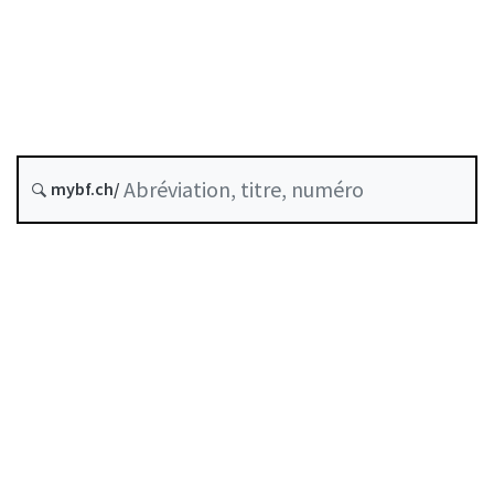
État le
Date d’origine :
Dernière modification :
Historique
mybf.ch/
Autorégulation reconnue par la FINMA
Table des matières
Guide d’utilisation
Télécharger BF25