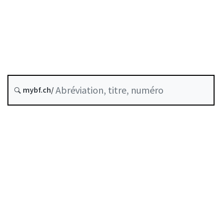
État le
Date d’origine :
Version future : 1 octobre 2026
Historique
mybf.ch/
Recueil systématique :
951.31
Table des matières
Guide d’utilisation
Télécharger BF25