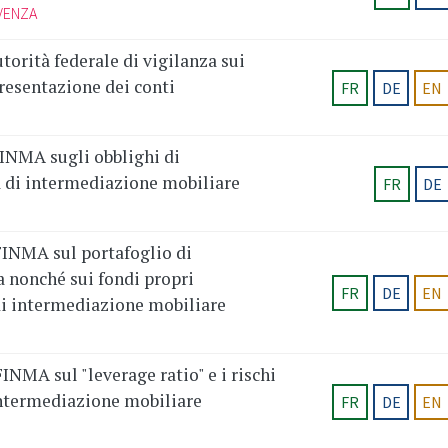
VENZA
torità federale di vigilanza sui
presentazione dei conti
FR
DE
EN
INMA sugli obblighi di
à di intermediazione mobiliare
FR
DE
INMA sul portafoglio di
a nonché sui fondi propri
FR
DE
EN
di intermediazione mobiliare
NMA sul "leverage ratio" e i rischi
 intermediazione mobiliare
FR
DE
EN